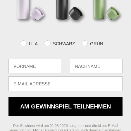
VERSA
über €
Farvevalg
LILA
SCHWARZ
GRÜN
Fornavn
Efternavn
E-mail
AM GEWINNSPIEL TEILNEHMEN
Der Gewinner wird am 01.08.2026 ausgelost und direkt per E-Mail
benachrichtigt. Mit der Anmeldung erklärst du dich damit einverstanden,