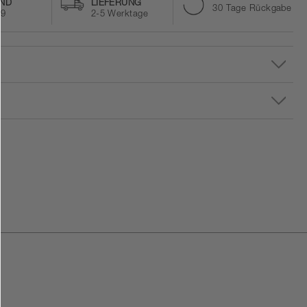
ND
LIEFERUNG
30 Tage Rückgabe
59
2-5 Werktage