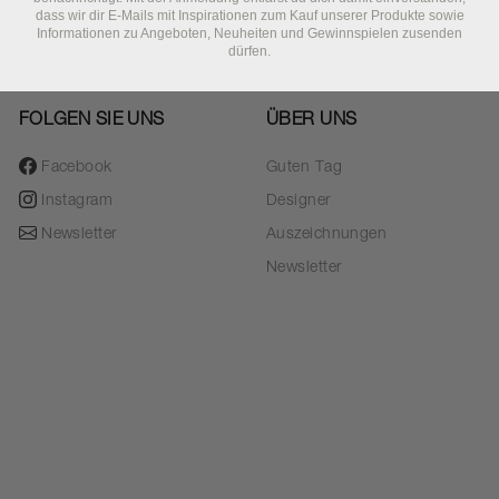
dass wir dir E-Mails mit Inspirationen zum Kauf unserer Produkte sowie
Informationen zu Angeboten, Neuheiten und Gewinnspielen zusenden
dürfen.
FOLGEN SIE UNS
ÜBER UNS
Facebook
Guten Tag
Instagram
Designer
Newsletter
Auszeichnungen
Newsletter