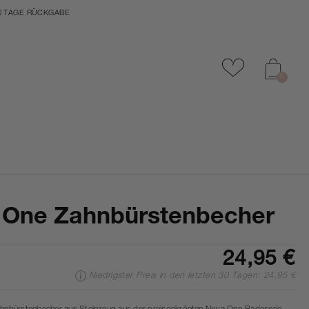
0 TAGE RÜCKGABE
Zu Favoriten
0
 One Zahnbürstenbecher
24,95 €
Niedrigster Preis in den letzten 30 Tagen: 24,95 €