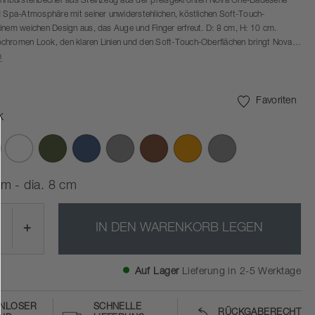
Zahnbürstenbecher aus Steinzeug aus der preisgekrönten Nova One-Badeserie
d Spa-Atmosphäre mit seiner unwiderstehlichen, köstlichen Soft-Touch-
inem weichen Design aus, das Auge und Finger erfreut. D: 8 cm, H: 10 cm.
chromen Look, den klaren Linien und den Soft-Touch-Oberflächen bringt Nova
rmonie in das Badezimmer - den wichtigsten Wellness-Raum im Haus, wenn es
a
 selbst und die dringend benötigte Erholung geht.
t der Designer Thomas Dudzinski den einfachen, ehrlichen und charaktervollen
rgebnis ist ein German Design Award 2017 für "besonders gelungene Lösungen"
Favoriten
 an engagierte Unternehmen und Designer verliehen wird.
k
sgewählte
m - dia. 8 cm
+
IN DEN WARENKORB LEGEN
Auf Lager
Lieferung in 2-5 Werktage
NLOSER
SCHNELLE
RÜCKGABERECHT