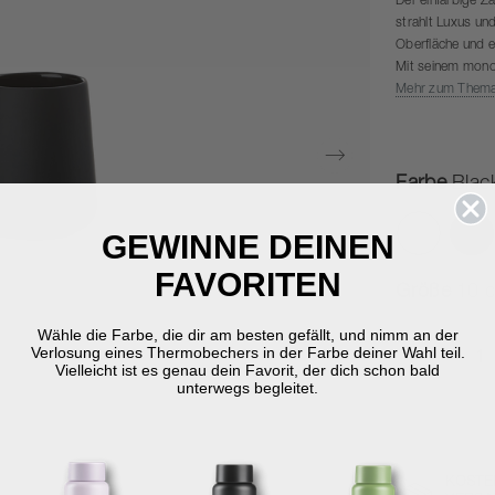
Der einfarbige 
strahlt Luxus un
Oberfläche und e
Mit seinem mono
One Ruhe und Ha
Mehr zum Them
um Zeit für sich
Mit Nova One ehr
Ausdruck. Das E
- ein Preis, der
Farbe
Blac
GEWINNE DEINEN
Au
FAVORITEN
Größe
10 c
Wähle die Farbe, die dir am besten gefällt, und nimm an der
Verlosung eines Thermobechers in der Farbe deiner Wahl teil.
-
Vielleicht ist es genau dein Favorit, der dich schon bald
unterwegs begleitet.
KOSTE