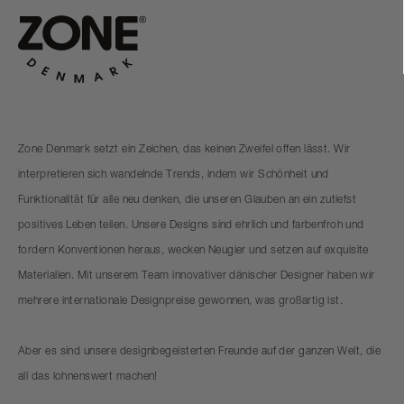
Zone Denmark setzt ein Zeichen, das keinen Zweifel offen lässt. Wir
interpretieren sich wandelnde Trends, indem wir Schönheit und
Funktionalität für alle neu denken, die unseren Glauben an ein zutiefst
positives Leben teilen. Unsere Designs sind ehrlich und farbenfroh und
fordern Konventionen heraus, wecken Neugier und setzen auf exquisite
Materialien. Mit unserem Team innovativer dänischer Designer haben wir
mehrere internationale Designpreise gewonnen, was großartig ist.
Aber es sind unsere designbegeisterten Freunde auf der ganzen Welt, die
all das lohnenswert machen!