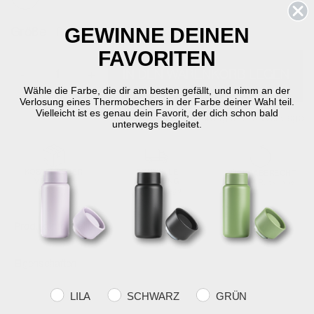
GEWINNE DEINEN
Größe
10 cm - dia. 8 cm
FAVORITEN
-
+
IN DEN WARENKORB LEGEN
Wähle die Farbe, die dir am besten gefällt, und nimm an der
Verlosung eines Thermobechers in der Farbe deiner Wahl teil.
Vielleicht ist es genau dein Favorit, der dich schon bald
Auf Lager
Lieferung in 2-5 Werktage
unterwegs begleitet.
KOSTENLOSER
SCHNELLE
RÜCKGABERECHT
VERSAND
LIEFERUNG
30 Tage Rückgabe
über €59
2-5 Werktage
Produktinformation
Eigenschaften
Farvevalg
LILA
SCHWARZ
GRÜN