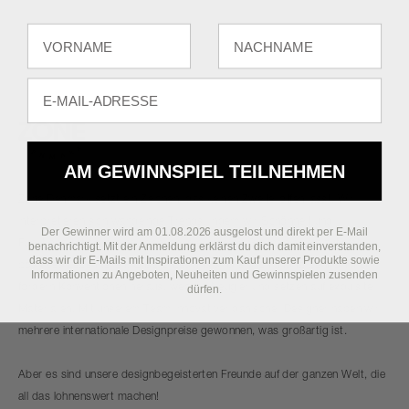
Fornavn
Efternavn
E-mail
AM GEWINNSPIEL TEILNEHMEN
Zone Denmark setzt ein Zeichen, das keinen Zweifel offen lässt. Wir
interpretieren sich wandelnde Trends, indem wir Schönheit und
Der Gewinner wird am 01.08.2026 ausgelost und direkt per E-Mail
Funktionalität für alle neu denken, die unseren Glauben an ein zutiefst
benachrichtigt. Mit der Anmeldung erklärst du dich damit einverstanden,
dass wir dir E-Mails mit Inspirationen zum Kauf unserer Produkte sowie
positives Leben teilen. Unsere Designs sind ehrlich und farbenfroh und
Informationen zu Angeboten, Neuheiten und Gewinnspielen zusenden
fordern Konventionen heraus, wecken Neugier und setzen auf exquisite
dürfen.
Materialien. Mit unserem Team innovativer dänischer Designer haben wir
mehrere internationale Designpreise gewonnen, was großartig ist.
Aber es sind unsere designbegeisterten Freunde auf der ganzen Welt, die
all das lohnenswert machen!