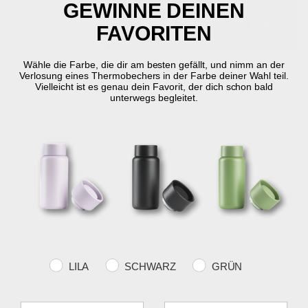
GEWINNE DEINEN
-
+
IN DEN WARENKORB LEGEN
FAVORITEN
Wähle die Farbe, die dir am besten gefällt, und nimm an der
Auf Lager
Lieferung in 2-5 Werktage
Verlosung eines Thermobechers in der Farbe deiner Wahl teil.
Vielleicht ist es genau dein Favorit, der dich schon bald
unterwegs begleitet.
KOSTENLOSER
SCHNELLE
RÜCKGABERECHT
VERSAND
LIEFERUNG
30 Tage Rückgabe
über €59
2-5 Werktage
Produktinformation
Eigenschaften
Farvevalg
LILA
SCHWARZ
GRÜN
Fornavn
Efternavn