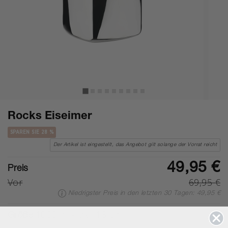
Rocks Eiseimer
SPAREN SIE 28 %
Der Artikel ist eingestellt, das Angebot gilt solange der Vorrat reicht
49,95 €
Preis
Vor
69,95 €
Niedrigster Preis in den letzten 30 Tagen: 49,95 €
Größe
1000 ml - dia. 13 cm