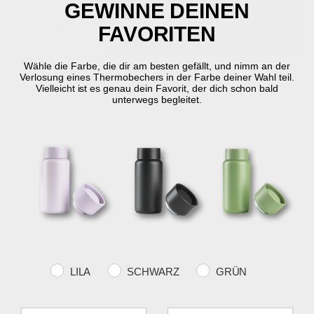
GEWINNE DEINEN
-
+
IN DEN WARENKORB LEGEN
FAVORITEN
Wähle die Farbe, die dir am besten gefällt, und nimm an der
Auf Lager
Lieferung in 2-5 Werktage
Verlosung eines Thermobechers in der Farbe deiner Wahl teil.
Vielleicht ist es genau dein Favorit, der dich schon bald
unterwegs begleitet.
KOSTENLOSER
SCHNELLE
RÜCKGABERECHT
VERSAND
LIEFERUNG
30 Tage Rückgabe
über €59
2-5 Werktage
Produktinformation
Eigenschaften
Farvevalg
LILA
SCHWARZ
GRÜN
Fornavn
Efternavn