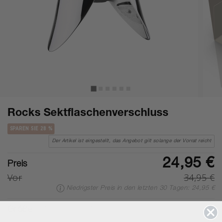
Rocks Sektflaschenverschluss
SPAREN SIE 28 %
Der Artikel ist eingestellt, das Angebot gilt solange der Vorrat reicht
24,95 €
Preis
Vor
34,95 €
Niedrigster Preis in den letzten 30 Tagen: 24,95 €
Größe
6,4 cm - dia. 4 cm