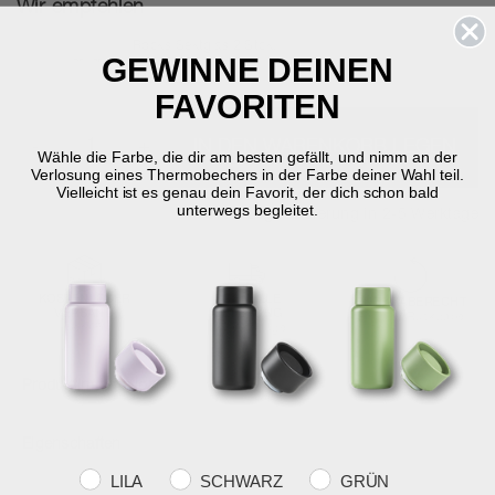
Wir empfehlen
Rocks Sektglas 2 Stck.
GEWINNE DEINEN
23 cl - dia. 3 cm
34,95 €
FAVORITEN
-
+
IN DEN WARENKORB LEGEN
Wähle die Farbe, die dir am besten gefällt, und nimm an der
Verlosung eines Thermobechers in der Farbe deiner Wahl teil.
Vielleicht ist es genau dein Favorit, der dich schon bald
unterwegs begleitet.
Auf Lager
Lieferung in 2-5 Werktage
KOSTENLOSER
SCHNELLE
RÜCKGABERECHT
VERSAND
LIEFERUNG
30 Tage Rückgabe
über €59
2-5 Werktage
Produktinformation
Eigenschaften
Farvevalg
LILA
SCHWARZ
GRÜN