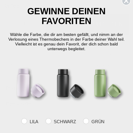
Größe
2,2 cm - dia. 33 cm
GEWINNE DEINEN
FAVORITEN
-
+
IN DEN WARENKORB LEGEN
Wähle die Farbe, die dir am besten gefällt, und nimm an der
Verlosung eines Thermobechers in der Farbe deiner Wahl teil.
Auf Lager
Lieferung in 2-5 Werktage
Vielleicht ist es genau dein Favorit, der dich schon bald
unterwegs begleitet.
KOSTENLOSER
SCHNELLE
RÜCKGABERECHT
VERSAND
LIEFERUNG
30 Tage Rückgabe
über €59
2-5 Werktage
Produktinformation
Eigenschaften
Farvevalg
LILA
SCHWARZ
GRÜN