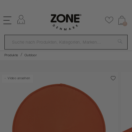
KOSTENLOSER VERSAND ÜBER €59
Einloggen
Zu Favor
0
Produkte
Outdoor
Video ansehen