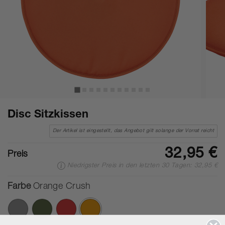
Disc Sitzkissen
Der Artikel ist eingestellt, das Angebot gilt solange der Vorrat reicht
32,95 €
Preis
Niedrigster Preis in den letzten 30 Tagen: 32,95 €
Farbe
Orange Crush
Ausgewählte